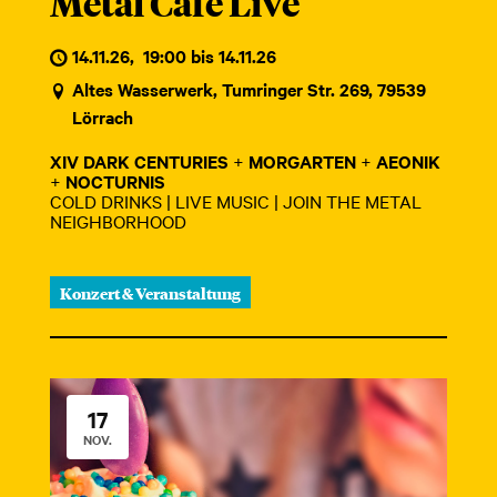
Metal Café Live
14.11.26
,
19:00 bis 14.11.26
Altes Wasserwerk, Tumringer Str. 269, 79539
Lörrach
XIV DARK CENTURIES
+
MORGARTEN
+
AEONIK
+
NOCTURNIS
COLD DRINKS | LIVE MUSIC | JOIN THE METAL
NEIGHBORHOOD
Konzert & Veranstaltung
17
NOV.