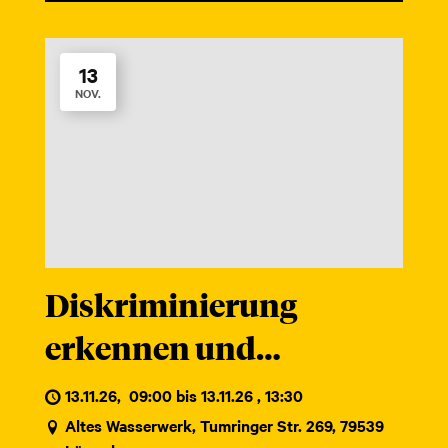
13
NOV.
Diskriminierung
erkennen und
professionell handeln
13.11.26
,
09:00 bis 13.11.26 , 13:30
in der Schulsozialarbeit
Altes Wasserwerk, Tumringer Str. 269, 79539