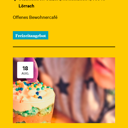
Lörrach
Offenes Bewohnercafé
Freizeitangebot
18
AUG.