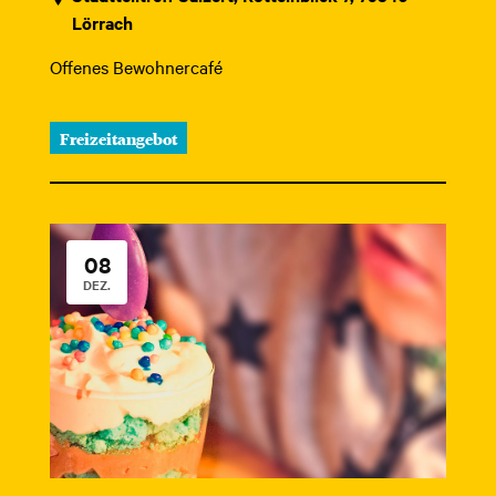
Lörrach
Offenes Bewohnercafé
Freizeitangebot
08
DEZ.