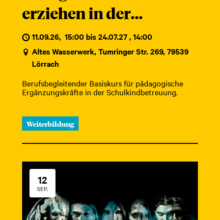
erziehen in der
Schulkindbetreuung
11.09.26
,
15:00 bis 24.07.27 , 14:00
Altes Wasserwerk, Tumringer Str. 269, 79539
Lörrach
Berufsbegleitender Basiskurs für pädagogische
Ergänzungskräfte in der Schulkindbetreuung
.
Weiterbildung
12
SEP.