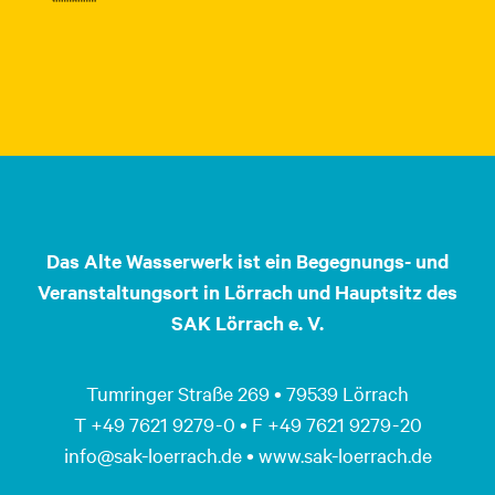
Das Alte Wasserwerk ist ein Begegnungs- und
Veranstaltungsort in Lörrach und Hauptsitz des
SAK Lörrach e. V.
Tumringer Straße 269 • 79539 Lörrach
T +49 7621 9279 - 0 • F +49 7621 9279 - 20
info@sak-loerrach.de • www.sak-loerrach.de