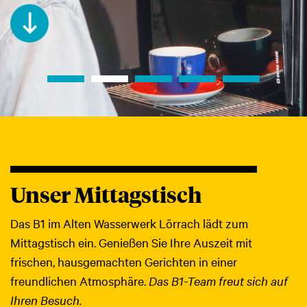
Unser Mittagstisch
Das B1 im Alten Wasserwerk Lörrach lädt zum
Mittagstisch ein. Genießen Sie Ihre Auszeit mit
frischen, hausgemachten Gerichten in einer
freundlichen Atmosphäre.
Das B1-Team freut sich auf
Ihren Besuch.