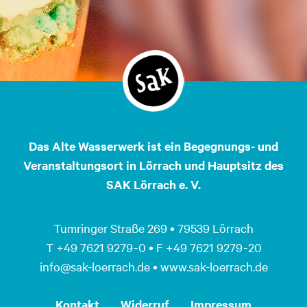
Das Alte Wasserwerk ist ein Begegnungs- und
Veranstaltungsort in Lörrach und Hauptsitz des
SAK Lörrach e. V.
Tumringer Straße 269 • 79539 Lörrach
T +49 7621 9279 - 0 • F +49 7621 9279 - 20
info@sak-loerrach.de • www.sak-loerrach.de
Kontakt
Widerruf
Impressum