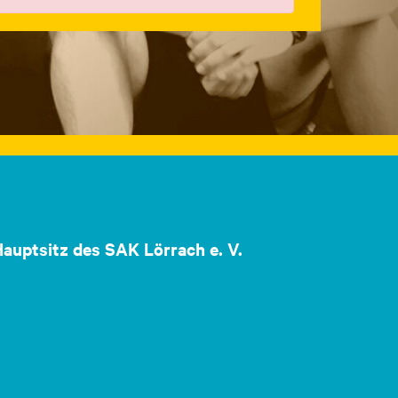
auptsitz des SAK Lörrach e. V.