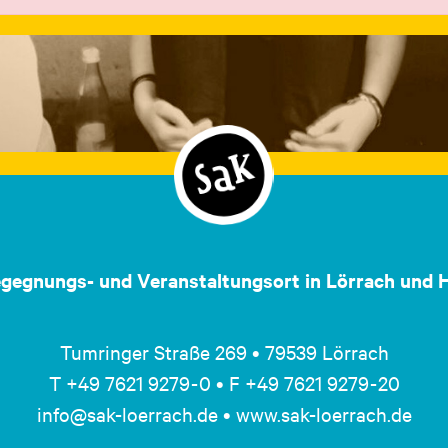
egegnungs- und Veranstaltungsort in Lörrach und H
Tumringer Straße 269 • 79539 Lörrach
T +49 7621 9279 - 0 • F +49 7621 9279 - 20
info@sak-loerrach.de • www.sak-loerrach.de