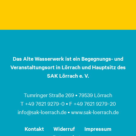
Das Alte Wasserwerk ist ein Begegnungs- und
Veranstaltungsort in Lörrach und Hauptsitz des
SAK Lörrach e. V.
Tumringer Straße 269 • 79539 Lörrach
T +49 7621 9279 - 0 • F +49 7621 9279 - 20
info@sak-loerrach.de • www.sak-loerrach.de
Kontakt
Widerruf
Impressum