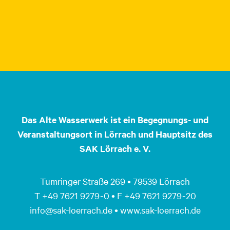
Das Alte Wasserwerk ist ein Begegnungs- und
Veranstaltungsort in Lörrach und Hauptsitz des
SAK Lörrach e. V.
Tumringer Straße 269 • 79539 Lörrach
T +49 7621 9279 - 0 • F +49 7621 9279 - 20
info@sak-loerrach.de • www.sak-loerrach.de