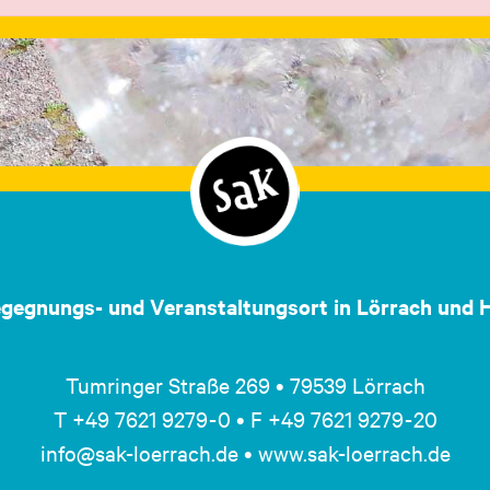
egegnungs- und Veranstaltungsort in Lörrach und H
Tumringer Straße 269 • 79539 Lörrach
T +49 7621 9279 - 0 • F +49 7621 9279 - 20
info@sak-loerrach.de • www.sak-loerrach.de