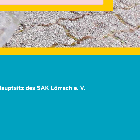
auptsitz des SAK Lörrach e. V.