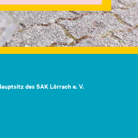
auptsitz des SAK Lörrach e. V.