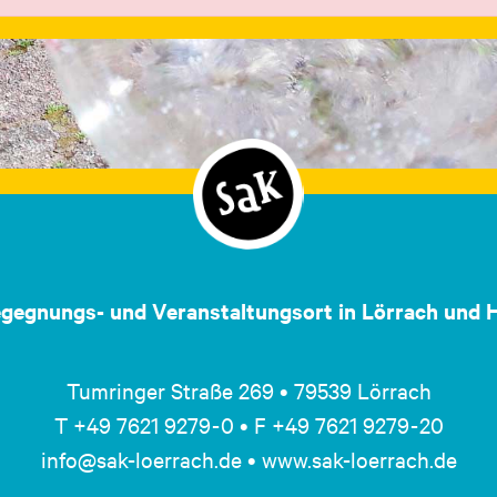
egegnungs- und Veranstaltungsort in Lörrach und H
Tumringer Straße 269 • 79539 Lörrach
T +49 7621 9279 - 0 • F +49 7621 9279 - 20
info@sak-loerrach.de • www.sak-loerrach.de