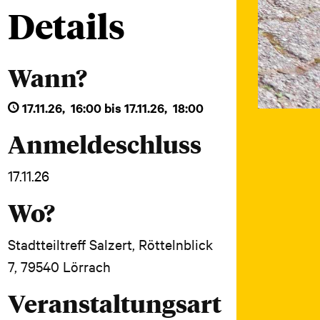
Details
Wann?
17.11.26
,
16:00
bis
17.11.26
,
18:00
Anmeldeschluss
17.11.26
Wo?
Stadtteiltreff Salzert, Röttelnblick
7, 79540 Lörrach
Veranstaltungsart