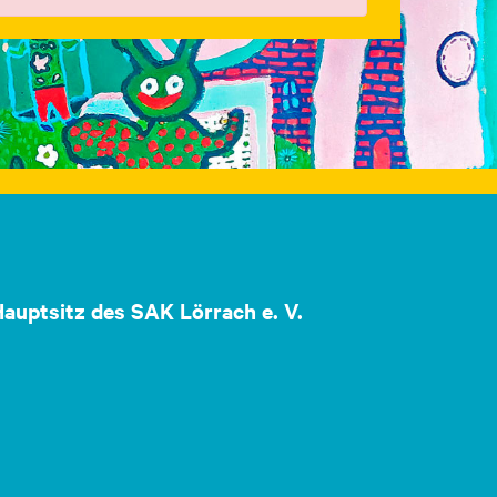
auptsitz des SAK Lörrach e. V.