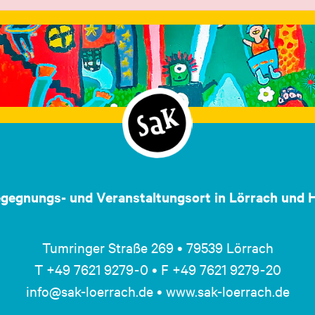
egegnungs- und Veranstaltungsort in Lörrach und H
Tumringer Straße 269 • 79539 Lörrach
T +49 7621 9279 - 0 • F +49 7621 9279 - 20
info@sak-loerrach.de • www.sak-loerrach.de